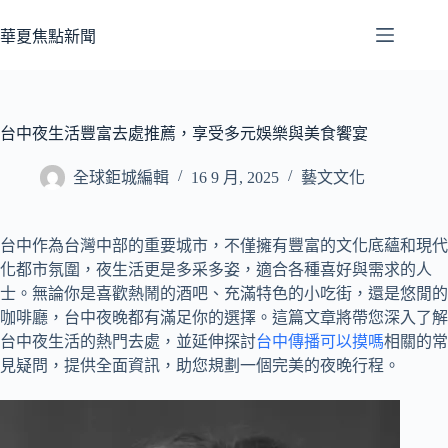
跳
至
華夏焦點新聞
主
要
內
容
台中夜生活豐富去處推薦，享受多元娛樂與美食饗宴
全球鉅城編輯
16 9 月, 2025
藝文文化
台中作為台灣中部的重要城市，不僅擁有豐富的文化底蘊和現代
化都市氛圍，夜生活更是多采多姿，適合各種喜好與需求的人
士。無論你是喜歡熱鬧的酒吧、充滿特色的小吃街，還是悠閒的
咖啡廳，台中夜晚都有滿足你的選擇。這篇文章將帶您深入了解
台中夜生活的熱門去處，並延伸探討
台中傳播可以摸嗎
相關的常
見疑問，提供全面資訊，助您規劃一個完美的夜晚行程。