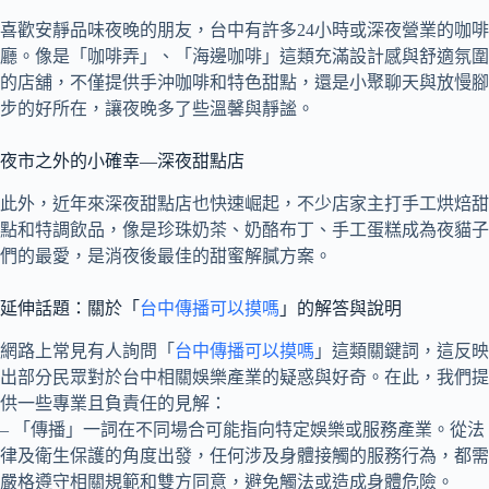
喜歡安靜品味夜晚的朋友，台中有許多24小時或深夜營業的咖啡
廳。像是「咖啡弄」、「海邊咖啡」這類充滿設計感與舒適氛圍
的店舖，不僅提供手沖咖啡和特色甜點，還是小聚聊天與放慢腳
步的好所在，讓夜晚多了些溫馨與靜謐。
夜市之外的小確幸—深夜甜點店
此外，近年來深夜甜點店也快速崛起，不少店家主打手工烘焙甜
點和特調飲品，像是珍珠奶茶、奶酪布丁、手工蛋糕成為夜貓子
們的最愛，是消夜後最佳的甜蜜解膩方案。
延伸話題：關於「
台中傳播可以摸嗎
」的解答與說明
網路上常見有人詢問「
台中傳播可以摸嗎
」這類關鍵詞，這反映
出部分民眾對於台中相關娛樂產業的疑惑與好奇。在此，我們提
供一些專業且負責任的見解：
– 「傳播」一詞在不同場合可能指向特定娛樂或服務產業。從法
律及衛生保護的角度出發，任何涉及身體接觸的服務行為，都需
嚴格遵守相關規範和雙方同意，避免觸法或造成身體危險。