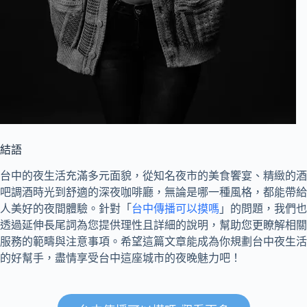
結語
台中的夜生活充滿多元面貌，從知名夜市的美食饗宴、精緻的酒
吧調酒時光到舒適的深夜咖啡廳，無論是哪一種風格，都能帶給
人美好的夜間體驗。針對「
台中傳播可以摸嗎
」的問題，我們也
透過延伸長尾詞為您提供理性且詳細的說明，幫助您更瞭解相關
服務的範疇與注意事項。希望這篇文章能成為你規劃台中夜生活
的好幫手，盡情享受台中這座城市的夜晚魅力吧！