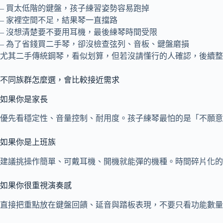
– 買太低階的鍵盤，孩子練習姿勢容易跑掉
– 家裡空間不足，結果琴一直擋路
– 沒想清楚要不要用耳機，最後練琴時間受限
– 為了省錢買二手琴，卻沒檢查弦列、音板、鍵盤磨損
尤其二手傳統鋼琴，看似划算，但若沒請懂行的人確認，後續整
不同族群怎麼選，會比較接近需求
如果你是家長
優先看穩定性、音量控制、耐用度。孩子練琴最怕的是「不願意
如果你是上班族
建議挑操作簡單、可戴耳機、開機就能彈的機種。時間碎片化的
如果你很重視演奏感
直接把重點放在鍵盤回饋、延音與踏板表現，不要只看功能數量