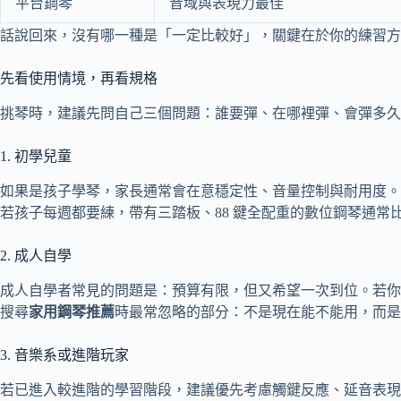
平台鋼琴
音域與表現力最佳
話說回來，沒有哪一種是「一定比較好」，關鍵在於你的練習方
先看使用情境，再看規格
挑琴時，建議先問自己三個問題：誰要彈、在哪裡彈、會彈多久
1. 初學兒童
如果是孩子學琴，家長通常會在意穩定性、音量控制與耐用度。
若孩子每週都要練，帶有三踏板、88 鍵全配重的數位鋼琴通常
2. 成人自學
成人自學者常見的問題是：預算有限，但又希望一次到位。若你
搜尋
家用鋼琴推薦
時最常忽略的部分：不是現在能不能用，而是
3. 音樂系或進階玩家
若已進入較進階的學習階段，建議優先考慮觸鍵反應、延音表現