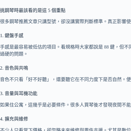
挑鋼琴時最該看的是這 5 個重點
很多鋼琴推薦文章只講型號，卻沒講實際判斷標準。真正影響使
1. 鍵盤手感
手感是最容易被低估的項目。看規格時大家都說是 88 鍵，
過硬的問題。
2. 音色與共鳴
音色不只看「好不好聽」，還要聽它在不同力度下是否自然。便
3. 音量與耳機功能
如果住公寓，這幾乎是必要條件。很多人買琴後才發現夜間不能
4. 擴充與維修
不少人只看當下價格，卻忽略未來維修與零件支援。尤其是數位