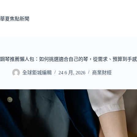
跳
至
主
華夏焦點新聞
要
內
容
鋼琴推薦懶人包：如何挑選適合自己的琴，從需求、預算到手感
全球鉅城編輯
24 6 月, 2026
商業財經