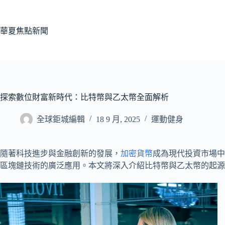
跳
至
主
華夏焦點新聞
要
內
容
探索數位財富新時代：比特幣與乙太幣全面解析
全球鉅城編輯
18 9 月, 2025
運動健身
隨著科技進步與金融創新的發展，
加密貨幣
成為現代投資市場中備
區塊鏈技術的廣泛應用。本文將深入介紹比特幣與乙太幣的起源