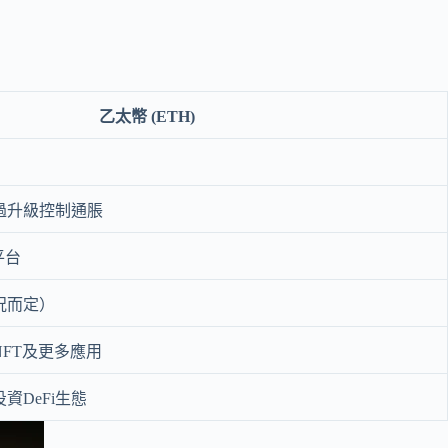
乙太幣 (ETH)
過升級控制通脹
平台
況而定）
NFT及更多應用
資DeFi生態