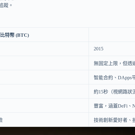
追蹤。
比特幣 (BTC)
2015
無固定上限，但透
智能合約、DApps
約15秒（視網路狀
豐富，涵蓋DeFi、
險
技術創新愛好者、投