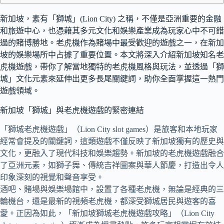
新加坡，素有「獅城」(Lion City) 之稱，不僅是亞洲重要的金融
和旅遊中心，也憑藉其多元文化和娛樂產業成為玩家心中不可錯
過的賭博勝地。老虎機作為賭場中最受歡迎的遊戲之一，在新加
坡的娛樂場所中占據了重要位置。本文將深入介紹新加坡知名老
虎機遊戲，帶你了解當地獨特的老虎機風格與玩法，並透過「獅
城」文化元素來延伸出更多長尾關鍵詞，助你全面掌握這一熱門
遊戲領域。
新加坡「獅城」與老虎機遊戲的緊密連結
「獅城老虎機遊戲」（Lion City slot games）是旅客和本地玩家
經常會提及的關鍵詞，這類遊戲不僅反映了新加坡獨有的歷史與
文化，更融入了現代科技和娛樂趨勢。新加坡的老虎機遊戲融合
了亞洲元素，如獅子舞、傳統吉祥圖案與華人節慶，打造出令人
印象深刻的視覺和聲音享受。
酒吧、賭場與娛樂場館中，設置了各種老虎機，無論是經典的三
輪機台，還是最新的視頻老虎機，都深受獅城居民與遊客的喜
愛。正因為如此，「新加坡獅城老虎機遊戲攻略」（Lion City