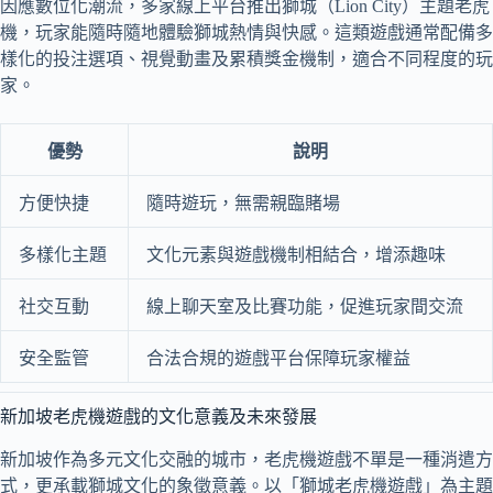
因應數位化潮流，多家線上平台推出獅城（Lion City）主題老虎
機，玩家能隨時隨地體驗獅城熱情與快感。這類遊戲通常配備多
樣化的投注選項、視覺動畫及累積獎金機制，適合不同程度的玩
家。
優勢
說明
方便快捷
隨時遊玩，無需親臨賭場
多樣化主題
文化元素與遊戲機制相結合，增添趣味
社交互動
線上聊天室及比賽功能，促進玩家間交流
安全監管
合法合規的遊戲平台保障玩家權益
新加坡老虎機遊戲的文化意義及未來發展
新加坡作為多元文化交融的城市，老虎機遊戲不單是一種消遣方
式，更承載獅城文化的象徵意義。以「獅城老虎機遊戲」為主題