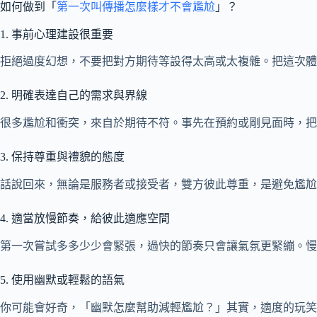
如何做到「
第一次叫傳播怎麼樣才不會尷尬
」？
1. 事前心理建設很重要
拒絕過度幻想，不要把對方期待等設得太高或太複雜。把這次體
2. 明確表達自己的需求與界線
很多尷尬和衝突，來自於期待不符。事先在預約或剛見面時，把
3. 保持尊重與禮貌的態度
話說回來，無論是服務者或接受者，雙方彼此尊重，是避免尷尬
4. 適當放慢節奏，給彼此適應空間
第一次嘗試多多少少會緊張，過快的節奏只會讓氣氛更緊繃。慢
5. 使用幽默或輕鬆的語氣
你可能會好奇，「幽默怎麼幫助減輕尷尬？」其實，適度的玩笑