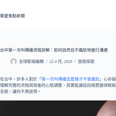
跳
至
主
華夏焦點新聞
要
內
容
台中第一次叫傳播流程詳解：如何自然且不尷尬地進行溝通
全球鉅城編輯
22 4 月, 2026
旅遊探索
在台中，許多人對於「
第一次叫傳播怎麼樣才不會尷尬
」心存疑
理解完整的流程與背後的心態調整，其實能讓這段經歷變得輕鬆
全貌，讓你不再迷惘。