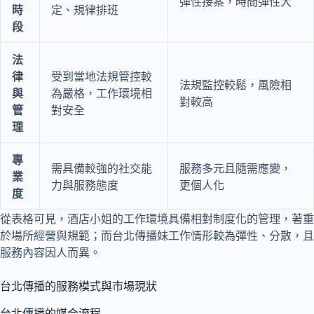
彈性接案，時間彈性大
時
定、規律排班
段
法
律
受到當地法規管控較
法規監控較鬆，風險相
與
為嚴格，工作環境相
對較高
管
對安全
理
專
需具備較強的社交能
服務多元且隨需應變，
業
力與服務態度
更個人化
度
從表格可見，酒店小姐的工作環境具備相對制度化的管理，著重
於場所經營與規範；而台北傳播妹工作情形較為彈性、分散，且
服務內容因人而異。
台北傳播的服務模式與市場現狀
台北傳播的媒合流程