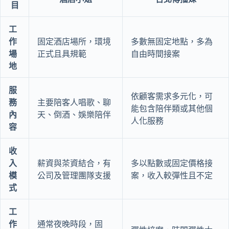
目
工
作
固定酒店場所，環境
多數無固定地點，多為
場
正式且具規範
自由時間接案
地
服
依顧客需求多元化，可
務
主要陪客人唱歌、聊
能包含陪伴類或其他個
內
天、倒酒、娛樂陪伴
人化服務
容
收
入
薪資與茶資結合，有
多以點數或固定價格接
模
公司及管理團隊支援
案，收入較彈性且不定
式
工
作
通常夜晚時段，固