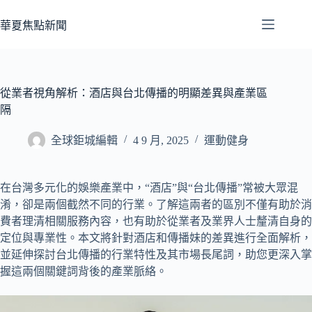
跳
至
華夏焦點新聞
主
要
內
容
從業者視角解析：酒店與台北傳播的明顯差異與產業區
隔
全球鉅城編輯
4 9 月, 2025
運動健身
在台灣多元化的娛樂產業中，“酒店”與“台北傳播”常被大眾混
淆，卻是兩個截然不同的行業。了解這兩者的區別不僅有助於消
費者理清相關服務內容，也有助於從業者及業界人士釐清自身的
定位與專業性。本文將針對酒店和傳播妹的差異進行全面解析，
並延伸探討台北傳播的行業特性及其市場長尾詞，助您更深入掌
握這兩個關鍵詞背後的產業脈絡。