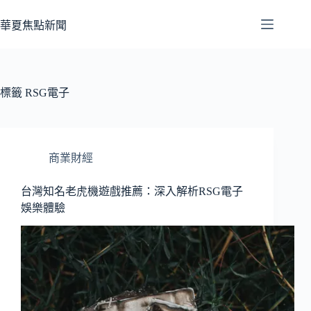
跳
至
華夏焦點新聞
主
要
內
容
標籤
RSG電子
商業財經
台灣知名老虎機遊戲推薦：深入解析RSG電子
娛樂體驗