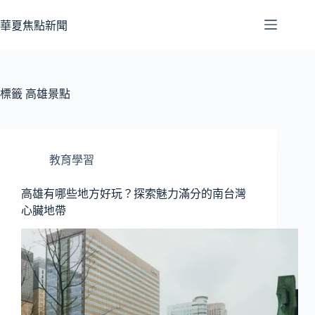
跳
至
華夏焦點新聞
主
要
內
容
標籤
高雄景點
教育學習
高雄有哪些地方好玩？探索魅力滿分的南台灣
心臟地帶