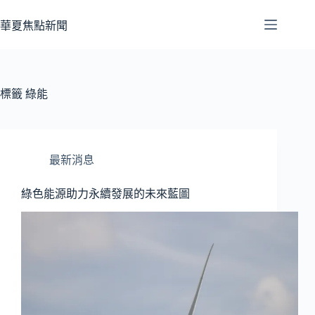
跳
至
華夏焦點新聞
主
要
內
容
標籤
綠能
最新消息
綠色能源助力永續發展的未來藍圖