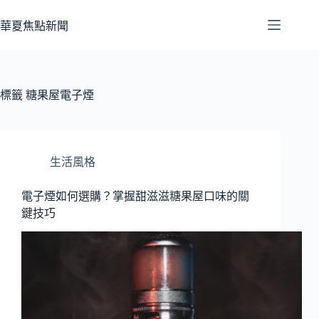
跳
至
華夏焦點新聞
主
要
內
容
標籤
糖果屋電子煙
生活風格
電子煙如何選購？掌握甜滋滋糖果屋口味的關
鍵技巧