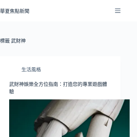
跳
至
華夏焦點新聞
主
要
內
容
標籤
武財神
生活風格
武財神娛樂全方位指南：打造您的專業遊戲體
驗