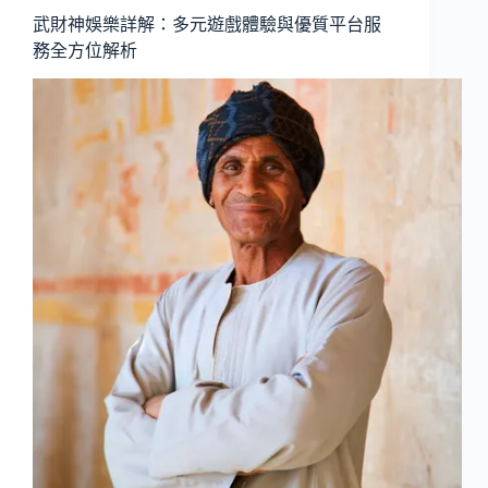
武財神娛樂詳解：多元遊戲體驗與優質平台服
務全方位解析