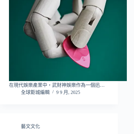
在現代娛樂產業中，武財神娛樂作為一個迅…
全球鉅城編輯
9 9 月, 2025
藝文文化