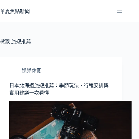
跳
至
華夏焦點新聞
主
要
內
容
標籤
旅遊推薦
娛樂休閒
日本北海道旅遊推薦：季節玩法、行程安排與
實用建議一次看懂