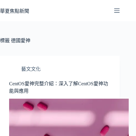
跳
至
華夏焦點新聞
主
要
內
容
標籤
德國愛神
藝文文化
CentOS愛神完整介紹：深入了解CentOS愛神功
能與應用