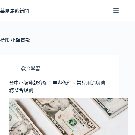
跳
至
華夏焦點新聞
主
要
內
容
標籤
小額貸款
教育學習
台中小額貸款介紹：申辦條件、常見用途與債
務整合規劃