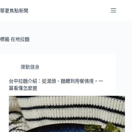
跳
至
華夏焦點新聞
主
要
內
容
標籤
在地拉麵
運動健身
台中拉麵介紹：從湯頭、麵體到用餐情境，一
篇看懂怎麼選