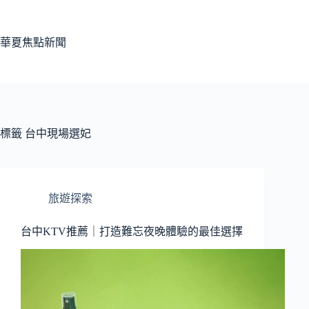
跳
至
主
華夏焦點新聞
要
內
容
標籤
台中現場選妃
旅遊探索
台中KTV推薦｜打造難忘夜晚體驗的最佳選擇