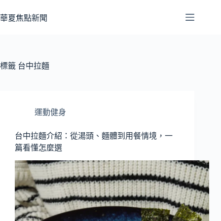
跳
至
華夏焦點新聞
主
要
內
容
標籤
台中拉麵
運動健身
台中拉麵介紹：從湯頭、麵體到用餐情境，一
篇看懂怎麼選