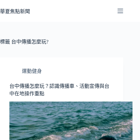
跳
至
華夏焦點新聞
主
要
內
容
標籤
台中傳播怎麼玩?
運動健身
台中傳播怎麼玩？認識傳播車、活動宣傳與台
中在地操作重點